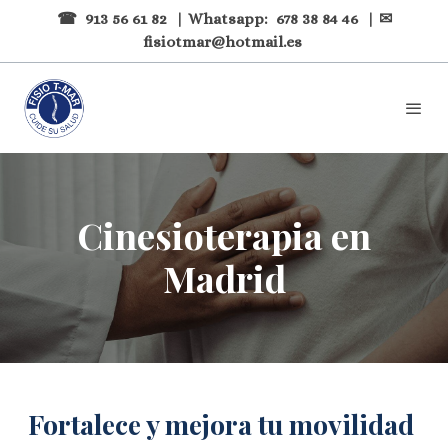
☎
913 56 61 82
| Whatsapp:
678 38 84 46
| ✉
fisiotmar@hotmail.es
Cinesioterapia en
Madrid
Fortalece y mejora tu movilidad