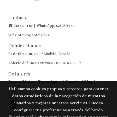
Contacta
☎
913 56 61 82
| WhatsApp:
678 38 84 46
✉
fisiotmar@hotmail.es
Donde estamos
C/ de Sirio, 18, 28007 Madrid, España
Abierto de lunes a viernes: De 9:30 a 20:00 h
De interés
Especialidades
|
Tratamientos
|
Consejos
|
Blog
|
Contacto
Utilizamos cookies propias y terceros para obtener
datos estadísticos de la navegación de nuestros
usuarios y mejorar nuestros servicios. Puedes
configurar tus preferencias a través del botón
Aviso legal