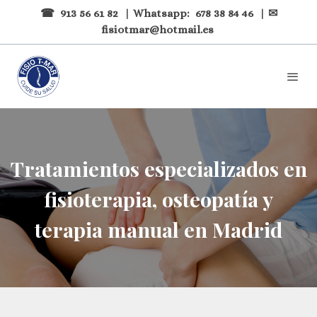
☎
913 56 61 82
| Whatsapp:
678 38 84 46
| ✉
fisiotmar@hotmail.es
Tratamientos especializados en
fisioterapia, osteopatía y
terapia manual en Madrid