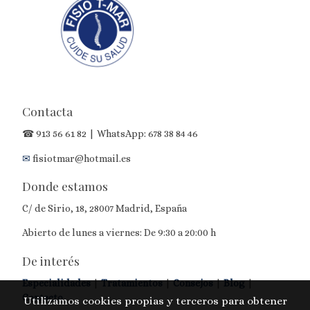
Contacta
☎
913 56 61 82
| WhatsApp:
678 38 84 46
✉
fisiotmar@hotmail.es
Donde estamos
C/ de Sirio, 18, 28007 Madrid, España
Abierto de lunes a viernes: De 9:30 a 20:00 h
De interés
Especialidades
|
Tratamientos
|
Consejos
|
Blog
|
Contacto
Utilizamos cookies propias y terceros para obtener