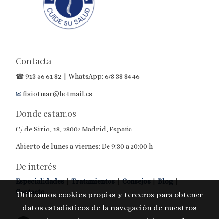
Contacta
☎
913 56 61 82
| WhatsApp:
678 38 84 46
✉
fisiotmar@hotmail.es
Donde estamos
C/ de Sirio, 18, 28007 Madrid, España
Abierto de lunes a viernes: De 9:30 a 20:00 h
De interés
Especialidades
|
Tratamientos
|
Consejos
|
Blog
|
Contacto
Utilizamos cookies propias y terceros para obtener
datos estadísticos de la navegación de nuestros