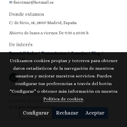
✉
fisiotmar@hotmail.es
Donde estamos
C/ de Sirio, 18, 28007 Madrid, España
Abierto de lunes a viernes: De 9:30 a 20:00 h
De interés
Especialidades
|
Tratamientos
|
Consejos
|
Blog
|
Contacto
Utilizamos cookies propias y terceros para obtener
datos estadísticos de la navegación de nuestros
usuarios y mejorar nuestros servicios. Puedes
configurar tus preferencias a través del botón
Aviso legal
“Configurar” o obtener más información en nuestra
Política de cookies
Política de cookies
.
Gestión de cookies
Política de privacidad
Configurar
Rechazar
Aceptar