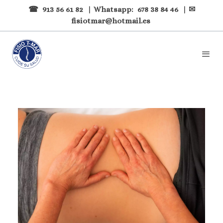
☎
913 56 61 82
| Whatsapp:
678 38 84 46
| ✉
fisiotmar@hotmail.es