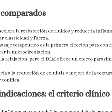
s comparados
acelera la reabsorción de fluidos y reduce la inflam
r elasticidad y fuerza.
masaje terapéutico es la primera elección para cont
r la microcirculación.
la relajación, pero el DLM ofrece un efecto parasi
ocia a la reducción de celulitis y mejora de la text
 tonifica.
ndicaciones: el criterio clínic
dir “el masaje de moda”, la selección debe basarse
e