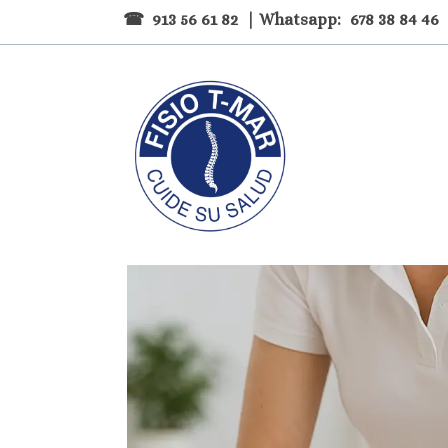
☎
913 56 61 82
| Whatsapp:
678 38 84 46