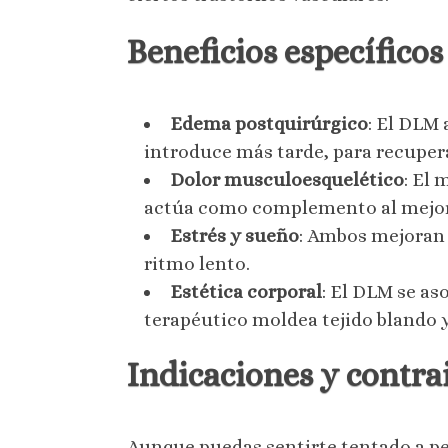
Beneficios específico
Edema postquirúrgico
: El DLM 
introduce más tarde, para recupera
Dolor musculoesquelético
: El 
actúa como complemento al mejora
Estrés y sueño
: Ambos mejoran 
ritmo lento.
Estética corporal
: El DLM se as
terapéutico moldea tejido blando y
Indicaciones y contrai
Aunque puedas sentirte tentado a pe