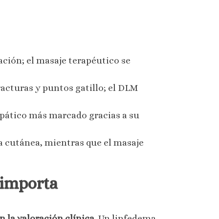
ación; el masaje terapéutico se
racturas y puntos gatillo; el DLM
mpático más marcado gracias a su
ura cutánea, mientras que el masaje
o importa
n la valoración clínica
. Un linfedema