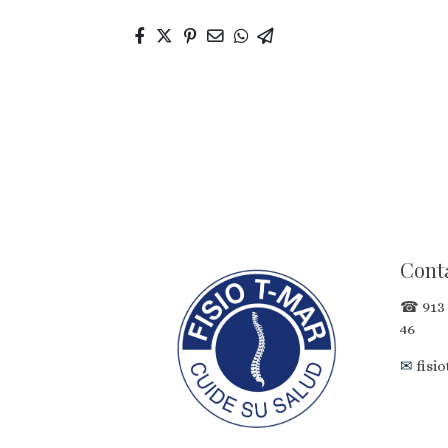
Cont
☎
913 
46
✉
fisi