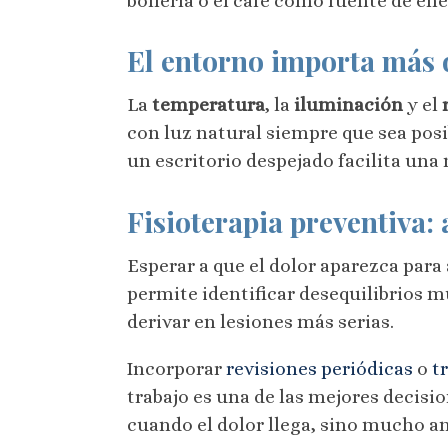
bollería o el café como fuente de ene
El entorno importa más 
La
temperatura
, la
iluminación
y el
con luz natural siempre que sea posi
un escritorio despejado facilita una
Fisioterapia preventiva:
Esperar a que el dolor aparezca par
permite identificar desequilibrios 
derivar en lesiones más serias.
Incorporar
revisiones periódicas
o
t
trabajo es una de las mejores decisi
cuando el dolor llega, sino mucho an