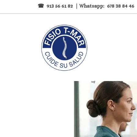
☎
913 56 61 82
| Whatsapp:
678 38 84 46