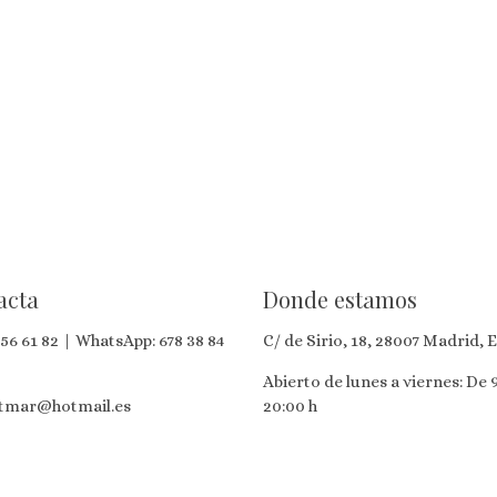
acta
Donde estamos
56 61 82
| WhatsApp:
678 38 84
C/ de Sirio, 18, 28007 Madrid, 
Abierto de lunes a viernes: De 9
otmar@hotmail.es
20:00 h